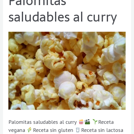
Palomitas
saludables
saludables al curry
al
curry
Palomitas saludables al curry
Receta
vegana
Receta sin gluten
Receta sin lactosa