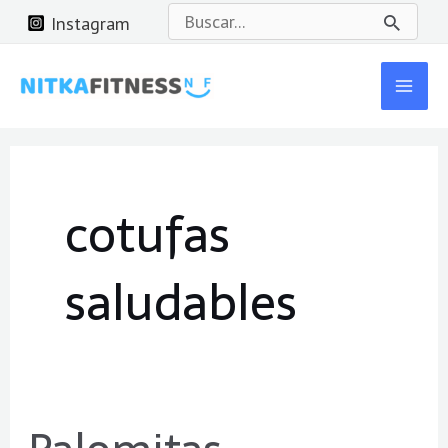
Ir
Buscar
Instagram
al
por:
Mai
contenido
Men
cotufas
saludables
Palomitas