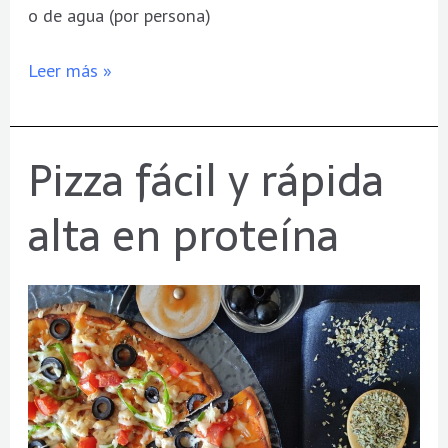
o de agua (por persona)
Leer más »
Pizza fácil y rápida
Pizza
fácil
alta en proteína
y
rápida
alta
en
proteína