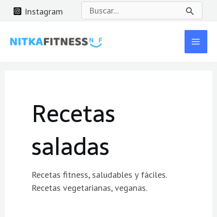
Ir
Buscar
Instagram
al
por:
Mai
contenido
Men
Recetas
saladas
Recetas fitness, saludables y fáciles.
Recetas vegetarianas, veganas.