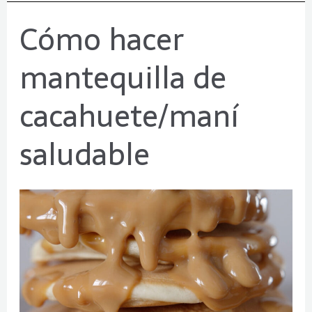
Cómo hacer
Cómo
hacer
mantequilla de
mantequilla
de
cacahuete/maní
cacahuete/maní
saludable
saludable