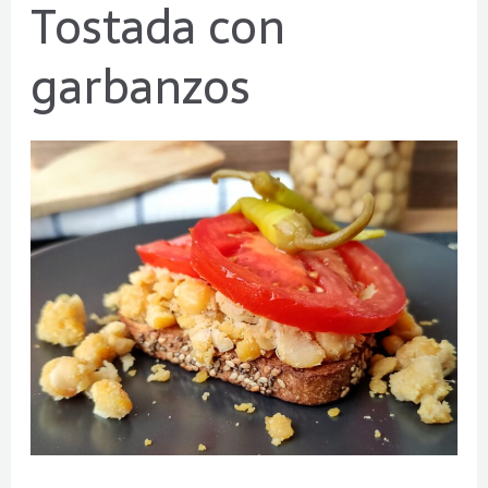
Tostada con
Tostada
con
garbanzos
garbanzos