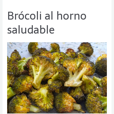
Brócoli al horno
Brócoli
al
saludable
horno
saludable