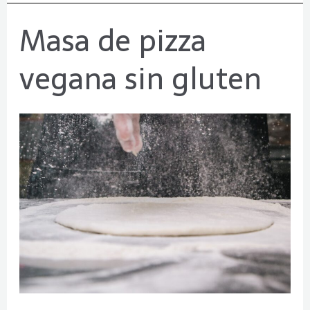
Masa de pizza
Masa
de
vegana sin gluten
pizza
vegana
sin
gluten