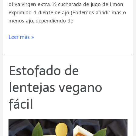
oliva virgen extra. ½ cucharada de jugo de limón
exprimido. 1 diente de ajo (Podemos añadir más o
menos ajo, dependiendo de
Leer más »
Estofado de
Estofado
de
lentejas vegano
lentejas
vegano
fácil
fácil