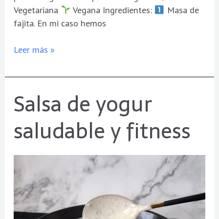
Vegetariana
Vegana Ingredientes:
Masa de
fajita. En mi caso hemos
Leer más »
Salsa de yogur
Salsa
de
saludable y fitness
yogur
saludable
y
fitness