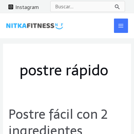
Ir
Buscar
Instagram
al
por:
Mai
contenido
Men
postre rápido
Postre fácil con 2
Postre
fácil
ingredientes
con
2