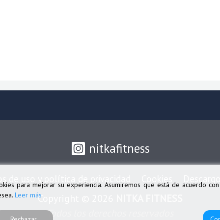
nitkafitness
os de uso y política de privacidad
Cookies
Descargo
cookies para mejorar su experiencia. Asumiremos que está de acuerdo co
desea.
Leer más
Copyright © 2026
NITKA FITNESS
Todos los derechos reservados
Rechazar
Con