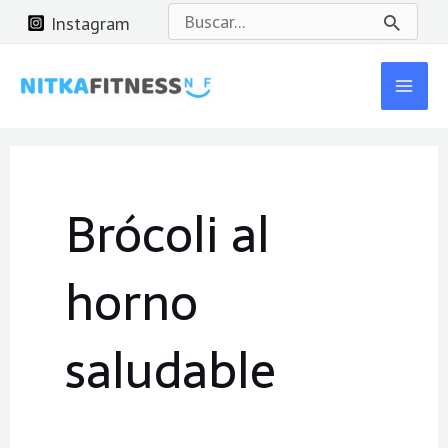
Ir
Buscar
Instagram
al
por:
Mai
contenido
Men
Brócoli al
horno
saludable