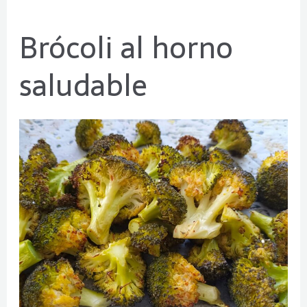
Brócoli al horno
Brócoli
al
saludable
horno
saludable