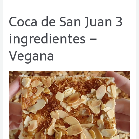
Coca de San Juan 3
Coca
de
ingredientes –
San
Juan
Vegana
3
ingredientes
–
Vegana