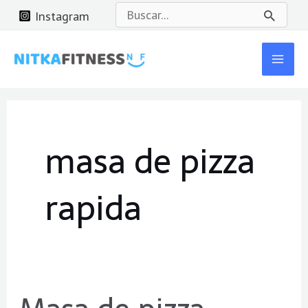
Ir
Buscar
Instagram
al
por:
Mai
contenido
Men
masa de pizza
rapida
Masa