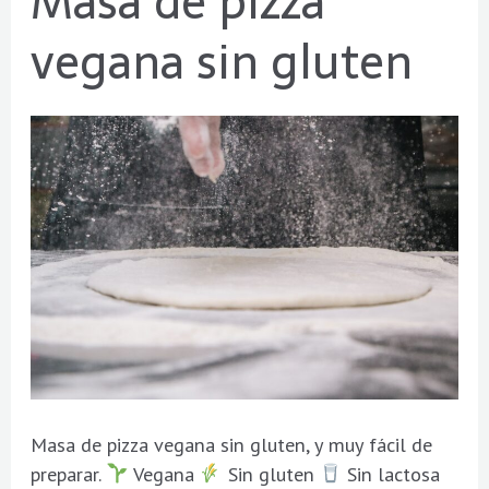
Masa de pizza
de
vegana sin gluten
pizza
vegana
sin
gluten
Masa de pizza vegana sin gluten, y muy fácil de
preparar.
Vegana
Sin gluten
Sin lactosa