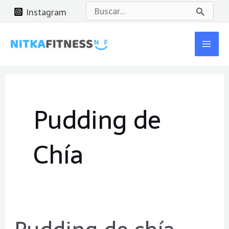
Ir
Buscar
Instagram
al
por:
Mai
contenido
Men
Pudding de
Chía
Pudding