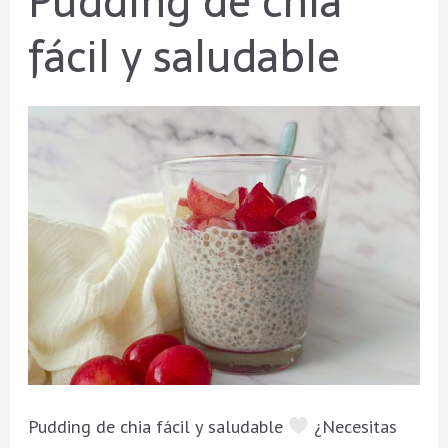
Pudding de chía
de
fácil y saludable
chía
fácil
y
saludable
Pudding de chia fácil y saludable
¿Necesitas