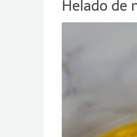
Helado de 
Helado
de
mango
saludable