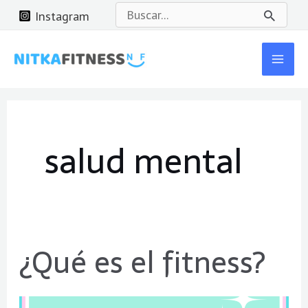
Ir
Buscar
Instagram
al
por:
Mai
contenido
Men
salud mental
¿Qué es el fitness?
¿Qué
es
el
fitness?