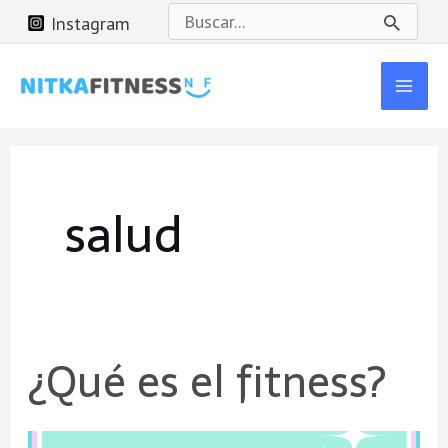
Ir
Buscar
Instagram
al
por:
Mai
contenido
Men
salud
¿Qué es el fitness?
¿Qué
es
el
fitness?