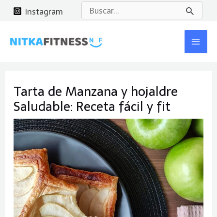
Ir
Buscar
Instagram
al
por:
Mai
contenido
Men
Navegación
Tarta de Manzana y hojaldre
de
Saludable: Receta fácil y fit
entradas