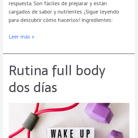
respuesta. Son fáciles de preparar y están
cargados de sabor y nutrientes. ¡Sigue leyendo
para descubrir cómo hacerlos! Ingredientes:
Leer más »
Rutina full body
Rutina
full
dos días
body
dos
días