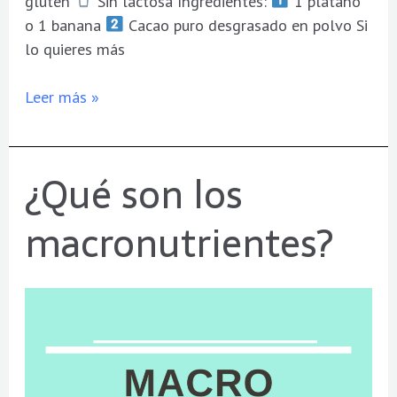
gluten
Sin lactosa Ingredientes:
1 plátano
o 1 banana
Cacao puro desgrasado en polvo Si
lo quieres más
Leer más »
¿Qué son los
¿Qué
son
macronutrientes?
los
macronutrientes?