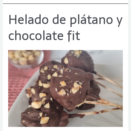
Helado de plátano y
Helado
de
chocolate fit
plátano
y
chocolate
fit