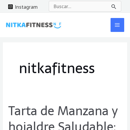
Ir
Buscar
Instagram
al
por:
Mai
contenido
Men
nitkafitness
Tarta de Manzana y
Tarta
de
hojaldre Saludable:
Manzana
y