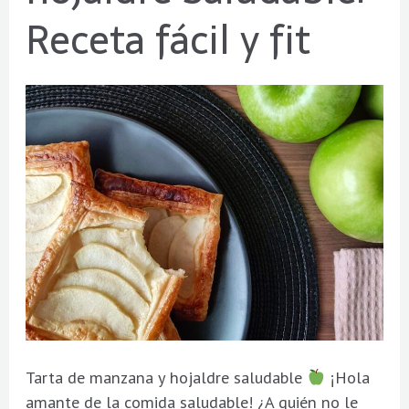
Receta fácil y fit
hojaldre
Saludable:
Receta
fácil
y
fit
Tarta de manzana y hojaldre saludable
¡Hola
amante de la comida saludable! ¿A quién no le